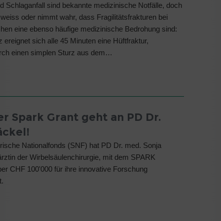
nd Schlaganfall sind bekannte medizinische Notfälle, doch
eiss oder nimmt wahr, dass Fragilitätsfrakturen bei
hen eine ebenso häufige medizinische Bedrohung sind:
 ereignet sich alle 45 Minuten eine Hüftfraktur,
urch einen simplen Sturz aus dem…
er Spark Grant geht an PD Dr.
äckel!
ische Nationalfonds (SNF) hat PD Dr. med. Sonja
rztin der Wirbelsäulenchirurgie, mit dem SPARK
ber CHF 100'000 für ihre innovative Forschung
t.