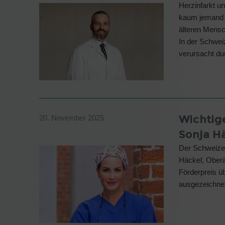
Herzinfarkt u
kaum jemand w
älteren Mensc
In der Schweiz
verursacht d
Wichtig
20. November 2025
Sonja H
Der Schweizer
Häckel, Oberä
Förderpreis ü
ausgezeichne