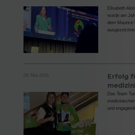
Elisabeth Alo
wurde am Jah
dem Maurice E
ausgezeichne
Erfolg f
09. Mai 2025
medizin
Das Team Tudo
medizinischer
und engagiert