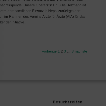
hnachtsspende! Unsere Oberärztin Dr. Julia Holtmann ist
ihrem ehrenamtlichen Einsatz in Nepal zurückgekehrt.
sich im Rahmen des Vereins Ärzte für Ärzte (AfA) für das
er der Initiative…
vorherige
1
2
3
…
8
nächste
Besuchszeiten