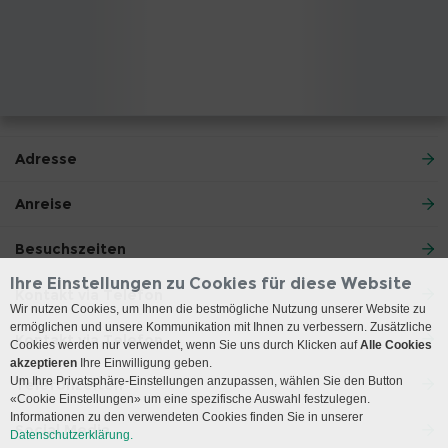
Adresse
Anreise
Besuchszeiten
Ihre Einstellungen zu Cookies für diese Website
Kontakt via Telefon
Wir nutzen Cookies, um Ihnen die bestmögliche Nutzung unserer Website zu
ermöglichen und unsere Kommunikation mit Ihnen zu verbessern. Zusätzliche
Kontakt via Telefon
Cookies werden nur verwendet, wenn Sie uns durch Klicken auf
Alle Cookies
akzeptieren
Ihre Einwilligung geben.
Um Ihre Privatsphäre-Einstellungen anzupassen, wählen Sie den Button
Telefonzeiten
«Cookie Einstellungen» um eine spezifische Auswahl festzulegen.
Informationen zu den verwendeten Cookies finden Sie in unserer
Social Media
Datenschutzerklärung.