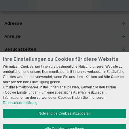
Adresse
Anreise
Besuchszeiten
Ihre Einstellungen zu Cookies für diese Website
Kontakt via Telefon
Wir nutzen Cookies, um Ihnen die bestmögliche Nutzung unserer Website zu
ermöglichen und unsere Kommunikation mit Ihnen zu verbessern. Zusätzliche
Kontakt via Telefon
Cookies werden nur verwendet, wenn Sie uns durch Klicken auf
Alle Cookies
akzeptieren
Ihre Einwilligung geben.
Um Ihre Privatsphäre-Einstellungen anzupassen, wählen Sie den Button
Telefonzeiten
«Cookie Einstellungen» um eine spezifische Auswahl festzulegen.
Informationen zu den verwendeten Cookies finden Sie in unserer
Social Media
Datenschutzerklärung.
Notwendige Cookies akzeptieren
Impressum
Disclaimer
Datenschutz
Sitemap
Alle Cookies akzeptieren