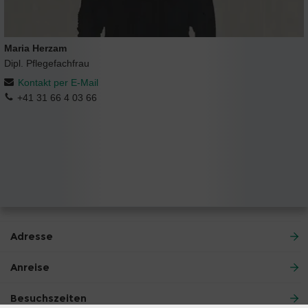
Maria Herzam
Dipl. Pflegefachfrau
Kontakt per E-Mail
+41 31 66 4 03 66
Adresse
Anreise
Besuchszeiten