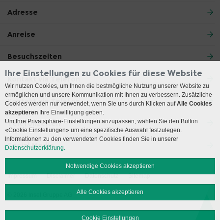
Adresse
Anreise
Besuchszeiten
Ihre Einstellungen zu Cookies für diese Website
Kontakt via Telefon
Wir nutzen Cookies, um Ihnen die bestmögliche Nutzung unserer Website zu
ermöglichen und unsere Kommunikation mit Ihnen zu verbessern. Zusätzliche
Kontakt via Telefon
Cookies werden nur verwendet, wenn Sie uns durch Klicken auf
Alle Cookies
akzeptieren
Ihre Einwilligung geben.
Um Ihre Privatsphäre-Einstellungen anzupassen, wählen Sie den Button
Telefonzeiten
«Cookie Einstellungen» um eine spezifische Auswahl festzulegen.
Informationen zu den verwendeten Cookies finden Sie in unserer
Social Media
Datenschutzerklärung.
Notwendige Cookies akzeptieren
Impressum
Disclaimer
Datenschutz
Sitemap
Alle Cookies akzeptieren
© 2026 Insel Gruppe AG
Cookie Einstellungen