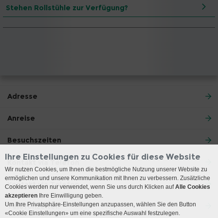
Stehen Rollstühle zur Verfügung?
Adresse
Anreise
Besuchszeiten
Ihre Einstellungen zu Cookies für diese Website
Kontakt via Telefon
Wir nutzen Cookies, um Ihnen die bestmögliche Nutzung unserer Website zu
ermöglichen und unsere Kommunikation mit Ihnen zu verbessern. Zusätzliche
Kontakt via Telefon
Cookies werden nur verwendet, wenn Sie uns durch Klicken auf
Alle Cookies
akzeptieren
Ihre Einwilligung geben.
Um Ihre Privatsphäre-Einstellungen anzupassen, wählen Sie den Button
Telefonzeiten
«Cookie Einstellungen» um eine spezifische Auswahl festzulegen.