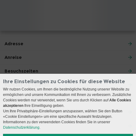
Adresse
Anreise
Besuchszeiten
Ihre Einstellungen zu Cookies für diese Website
Kontakt via Telefon
Wir nutzen Cookies, um Ihnen die bestmögliche Nutzung unserer Website zu
ermöglichen und unsere Kommunikation mit Ihnen zu verbessern. Zusätzliche
Kontakt via Telefon
Cookies werden nur verwendet, wenn Sie uns durch Klicken auf
Alle Cookies
akzeptieren
Ihre Einwilligung geben.
Um Ihre Privatsphäre-Einstellungen anzupassen, wählen Sie den Button
Telefonzeiten
«Cookie Einstellungen» um eine spezifische Auswahl festzulegen.
Informationen zu den verwendeten Cookies finden Sie in unserer
Social Media
Datenschutzerklärung.