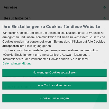
Anreise
Besuchszeiten
Ihre Einstellungen zu Cookies für diese Website
Kontakt via Telefon
Wir nutzen Cookies, um Ihnen die bestmögliche Nutzung unserer Website zu
ermöglichen und unsere Kommunikation mit Ihnen zu verbessern. Zusätzliche
Kontakt via Telefon
Cookies werden nur verwendet, wenn Sie uns durch Klicken auf
Alle Cookies
akzeptieren
Ihre Einwilligung geben.
Um Ihre Privatsphäre-Einstellungen anzupassen, wählen Sie den Button
Telefonzeiten
«Cookie Einstellungen» um eine spezifische Auswahl festzulegen.
Informationen zu den verwendeten Cookies finden Sie in unserer
Social Media
Datenschutzerklärung.
Notwendige Cookies akzeptieren
Impressum
Disclaimer
Datenschutz
Sitemap
Alle Cookies akzeptieren
© 2026 Insel Gruppe AG
Cookie Einstellungen