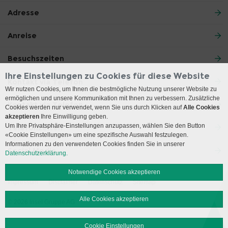
Adresse
Anreise
Besuchszeiten
Ihre Einstellungen zu Cookies für diese Website
Kontakt via Telefon
Wir nutzen Cookies, um Ihnen die bestmögliche Nutzung unserer Website zu
ermöglichen und unsere Kommunikation mit Ihnen zu verbessern. Zusätzliche
Kontakt via Telefon
Cookies werden nur verwendet, wenn Sie uns durch Klicken auf
Alle Cookies
akzeptieren
Ihre Einwilligung geben.
Um Ihre Privatsphäre-Einstellungen anzupassen, wählen Sie den Button
Telefonzeiten
«Cookie Einstellungen» um eine spezifische Auswahl festzulegen.
Informationen zu den verwendeten Cookies finden Sie in unserer
Social Media
Datenschutzerklärung.
Notwendige Cookies akzeptieren
Impressum
Disclaimer
Datenschutz
Sitemap
Alle Cookies akzeptieren
© 2026 Insel Gruppe AG
Cookie Einstellungen