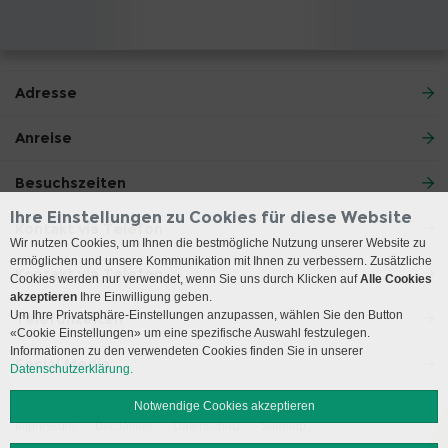
Adresse
Anreise
Besuchszeiten
Ihre Einstellungen zu Cookies für diese Website
Kontakt via Telefon
Wir nutzen Cookies, um Ihnen die bestmögliche Nutzung unserer Website zu
ermöglichen und unsere Kommunikation mit Ihnen zu verbessern. Zusätzliche
Kontakt via Telefon
Cookies werden nur verwendet, wenn Sie uns durch Klicken auf
Alle Cookies
akzeptieren
Ihre Einwilligung geben.
Um Ihre Privatsphäre-Einstellungen anzupassen, wählen Sie den Button
Telefonzeiten
«Cookie Einstellungen» um eine spezifische Auswahl festzulegen.
Informationen zu den verwendeten Cookies finden Sie in unserer
Social Media
Datenschutzerklärung.
Notwendige Cookies akzeptieren
Impressum
Disclaimer
Datenschutz
Sitemap