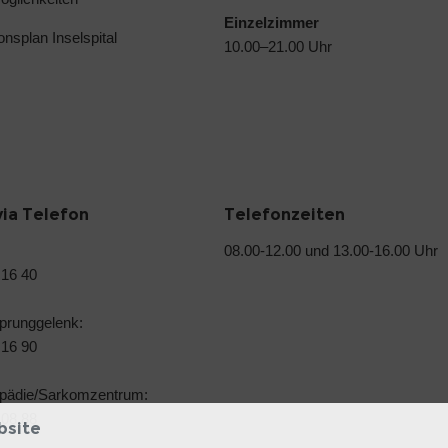
Einzelzimmer
ionsplan Inselspital
10.00–21.00 Uhr
via Telefon
Telefonzeiten
08.00-12.00 und 13.00-16.00 Uhr
 16 40
prunggelenk:
 16 90
pädie/Sarkomzentrum:
 08 88
bsite