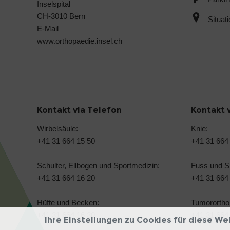
Inselspital
CH-3010 Bern
Situat
E-Mail
www.orthopaedie.insel.ch
Kontakt via Telefon
Kontakt 
Wirbelsäule:
Knie:
+41 31 664 15 50
+41 31 664
Schulter, Ellbogen und Sportmedizin:
Fuss und S
+41 31 664 16 20
+41 31 664
Hüfte und Becken:
Tumorortho
+41 31 664 16 30
+41 31 664
Ihre Einstellungen zu Cookies für diese We