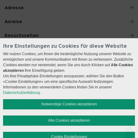
Adresse
Anreise
Besuchszeiten
Ihre Einstellungen zu Cookies für diese Website
Kontakt via Telefon
Wir nutzen Cookies, um Ihnen die bestmögliche Nutzung unserer Website zu
ermöglichen und unsere Kommunikation mit Ihnen zu verbessern. Zusätzliche
Kontakt via Telefon
Cookies werden nur verwendet, wenn Sie uns durch Klicken auf
Alle Cookies
akzeptieren
Ihre Einwilligung geben.
Um Ihre Privatsphäre-Einstellungen anzupassen, wählen Sie den Button
Telefonzeiten
«Cookie Einstellungen» um eine spezifische Auswahl festzulegen.
Informationen zu den verwendeten Cookies finden Sie in unserer
Social Media
Datenschutzerklärung.
Notwendige Cookies akzeptieren
Impressum
Disclaimer
Datenschutz
Sitemap
Alle Cookies akzeptieren
© 2026 Insel Gruppe AG
Cookie Einstellungen