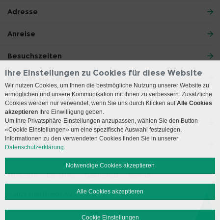
Adresse
Anreise
Besuchszeiten
Ihre Einstellungen zu Cookies für diese Website
Kontakt via Telefon
Wir nutzen Cookies, um Ihnen die bestmögliche Nutzung unserer Website zu
ermöglichen und unsere Kommunikation mit Ihnen zu verbessern. Zusätzliche
Kontakt via Telefon
Cookies werden nur verwendet, wenn Sie uns durch Klicken auf
Alle Cookies
akzeptieren
Ihre Einwilligung geben.
Um Ihre Privatsphäre-Einstellungen anzupassen, wählen Sie den Button
Telefonzeiten
«Cookie Einstellungen» um eine spezifische Auswahl festzulegen.
Informationen zu den verwendeten Cookies finden Sie in unserer
Social Media
Datenschutzerklärung.
Notwendige Cookies akzeptieren
Impressum
Disclaimer
Datenschutz
Sitemap
Alle Cookies akzeptieren
© 2026 Insel Gruppe AG
Cookie Einstellungen